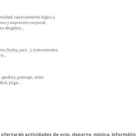
tricidad, razonamiento lógico y
itmo y expresión corporal,
gos dirigidos…
na (funky, jazz…), instrumentos,
tro…
 ajedrez, patinaje, artes
útbol, yoga…
, ofertarán actividades de ocio, deporte, música, informáti