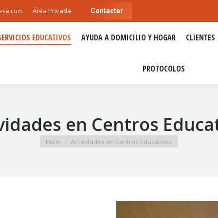
ese.com
Área Privada
Contactar
SERVICIOS EDUCATIVOS
AYUDA A DOMICILIO Y HOGAR
CLIENTES
SERVICIOS EDUCATIVOS
AYUDA A DOMICILIO Y HOGAR
CLIENTES
PROTOCOLOS
PROTOCOLOS
vidades en Centros Educa
Estás aquí:
Inicio
Actividades en Centros Educativos