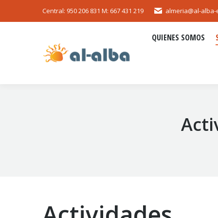
Central: 950 206 831 M: 667 431 219
almeria@al-alba-
QUIENES SOMOS
QUIENES SOMOS
Acti
Actividades