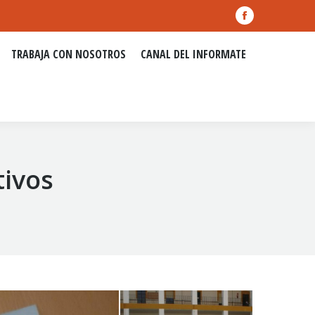
TRABAJA CON NOSOTROS
CANAL DEL INFORMATE
Facebook
page
TRABAJA CON NOSOTROS
CANAL DEL INFORMATE
opens
in
new
window
tivos