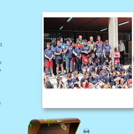
30
o
o
s